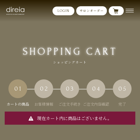
サロンオーダー
LOGIN
SHOPPING CART
ショッピングカート
01
02
03
04
05
カートの商品
お客様情報
ご注文手続き
ご注文内容確認
完了
現在カート内に商品はございません。