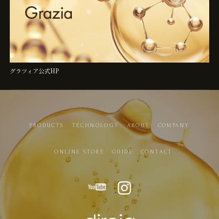
グラツィア公式HP
PRODUCTS
TECHNOLOGY
ABOUT
COMPANY
ONLINE STORE
GUIDE
CONTACT